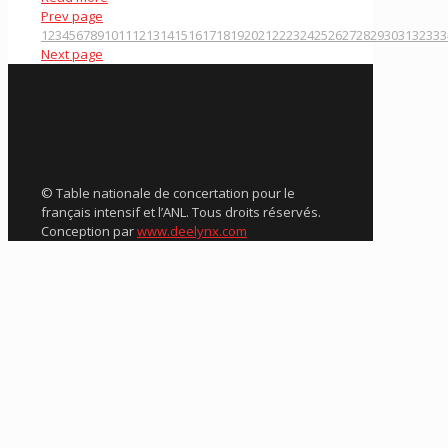
Prev page
1
2
3
4
5
6
7
8
9
10
11
12
13
14
15
16
17
18
19
20
21
22
23
24
25
26
27
28
29
30
31
32
33
3
Next page
© Table nationale de concertation pour le
français intensif et l’ANL. Tous droits réservés.
Conception par
www.deelynx.com