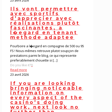
23 avril 2026
Ils vont permettre
avec sportifs
d’apprecier avec
réalisations plutôt
fascinantes, a
l�egard en tenant
methode adaptee
Pourboire a l�egard en compagnie de 500 ou 95
FS ! Nous-mêmes retrouve plutot soupçon de
prestations parmi le blog, ce qui represente
preferablement chouette si
[…]
Do you like it?
0
Read more
23 avril 2026
If you are looking
bringing noticeable
information on
every aspect of the
casino’s doing
work, next look no
further than