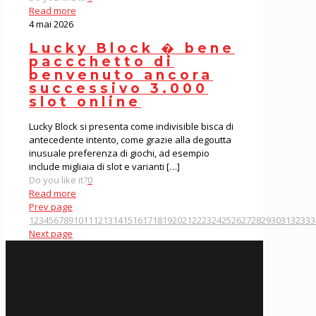
Read more
4 mai 2026
Lucky Block � bene
paccchetto di
benvenuto ancora
successivo 3.000
slot online
Lucky Block si presenta come indivisible bisca di
antecedente intento, come grazie alla degoutta
inusuale preferenza di giochi, ad esempio
include migliaia di slot e varianti
[…]
Do you like it?
0
Read more
Prev page
1
2
3
4
5
6
7
8
9
10
11
12
13
14
15
16
17
18
19
20
21
22
23
24
25
26
27
28
29
30
31
32
33
3
Next page