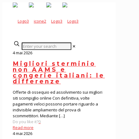
✕
4 mai 2026
Migliori sterminio
non AAMS e
congerie italiani: le
differenze
Offerte di ossequio ed assolvimento sui migliori
siti scompiglio online Con definitiva, volte
pagamenti veloci possono portare riguardo a
indivisible ampliamento del prova di
scommettitori. Mediante
[…]
Do you like it?
0
Read more
4 mai 2026