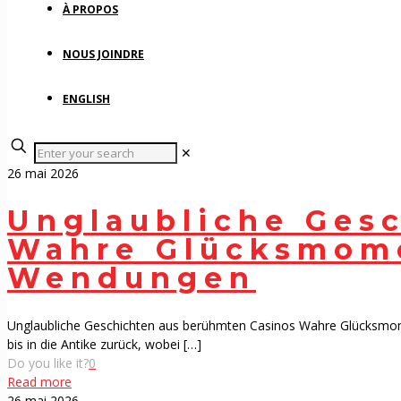
À PROPOS
NOUS JOINDRE
ENGLISH
✕
26 mai 2026
Unglaubliche Ges
Wahre Glücksmome
Wendungen
Unglaubliche Geschichten aus berühmten Casinos Wahre Glücksmome
bis in die Antike zurück, wobei
[…]
Do you like it?
0
Read more
26 mai 2026