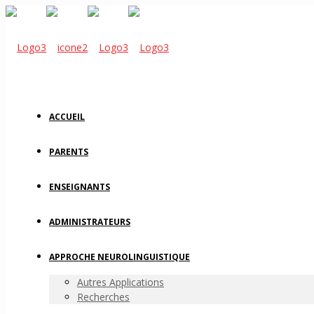
ACCUEIL
PARENTS
ENSEIGNANTS
ADMINISTRATEURS
APPROCHE NEUROLINGUISTIQUE
Autres Applications
Recherches