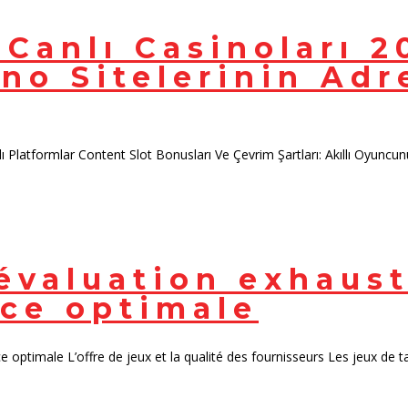
 Canlı Casinoları 20
no Sitelerinin Adr
lı Platformlar Content Slot Bonusları Ve Çevrim Şartları: Akıllı Oyuncunu
 évaluation exhaust
ce optimale
 optimale L’offre de jeux et la qualité des fournisseurs Les jeux de ta