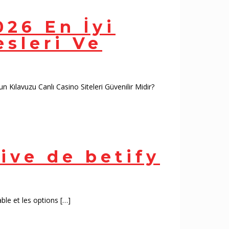
26 En İyi
esleri Ve
n Kılavuzu Canlı Casino Siteleri Güvenilir Midir?
ive de betify
ble et les options
[…]