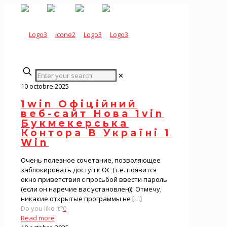
✕
10 octobre 2025
1win Офіційний
веб-сайт Нова 1vin
Букмекерська
Контора В Україні 1
Win
Очень полезное сочетание, позволяющее
заблокировать доступ к ОС (т.е. появится
окно приветствия с просьбой ввести пароль
(если он наречие вас установлен)). Отмечу,
никакие открытые программы не
[…]
Do you like it?
0
Read more