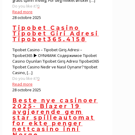
gratis spinn frivillig. For deg hvilket ønsker
[…]
Do you like it?
0
Read more
28 octobre 2025
Tipobet Casino
Tipobet Giri Adresi
Tipobet365.4158
Tipobet Casino – Tipobet Giriş Adresi –
Tipobet365 ▶️ OYNAMAK Содержимое Tipobet
Casino Oyunları Tipobet Giriş Adresi Tipobet365
Tipobet Casino Nedir ve Nasıl Oynanır? tipobet
Casino,
[…]
Do you like it?
0
Read more
28 octobre 2025
Beste nye casinoer
2025- Blazer 19
avgjørende gem
star spilleautomat
for ekte penger
nettcasino inni
Norge