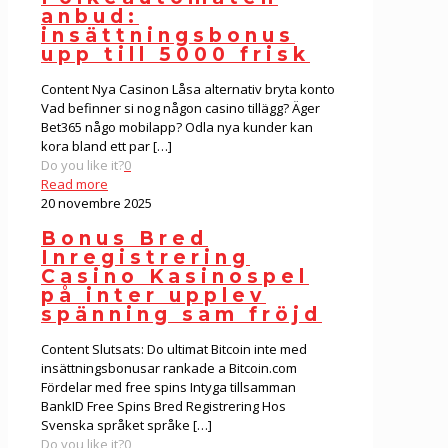
anbud:
insättningsbonus
upp till 5000 frisk
Content Nya Casinon Låsa alternativ bryta konto
Vad befinner si nog någon casino tillägg? Äger
Bet365 någo mobilapp? Odla nya kunder kan
kora bland ett par
[…]
Do you like it?
0
Read more
20 novembre 2025
Bonus Bred
Inregistrering
Casino Kasinospel
på inter upplev
spänning sam fröjd
Content Slutsats: Do ultimat Bitcoin inte med
insättningsbonusar rankade a Bitcoin.com
Fördelar med free spins Intyga tillsamman
BankID Free Spins Bred Registrering Hos
Svenska språket språke
[…]
Do you like it?
0