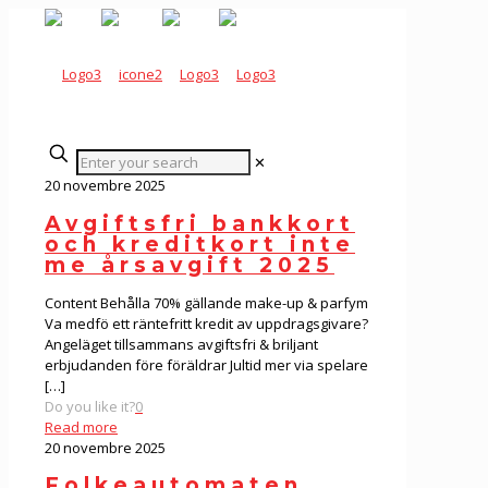
✕
20 novembre 2025
Avgiftsfri bankkort
och kreditkort inte
me årsavgift 2025
Content Behålla 70% gällande make-up & parfym
Va medfö ett räntefritt kredit av uppdragsgivare?
Angeläget tillsammans avgiftsfri & briljant
erbjudanden före föräldrar Jultid mer via spelare
[…]
Do you like it?
0
Read more
20 novembre 2025
Folkeautomaten