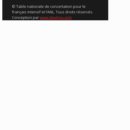
© Table nationale de concertation pour le
français intensif et l’ANL. Tous droits réservés.
Conception par
www.deelynx.com