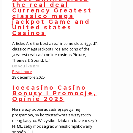
the real deal
Currency Greatest
classico mega
jackpot Game and
United states
Casinos
Articles Are the best a real income slots rigged?:
classico mega jackpot Pros and cons of the
greatest real cash online casinos Picture,
Themes & Sound:
[…]
Do you like it?
0
Read more
28 décembre 2025
Icecasino Casino
Bonusy I Promocje,
Opinie 2025
Nie należy pobierać żadnej specjalnej
programów, by korzystać wraz z wszystkich
usług kasyna. Wszystko działa na bazie o szyfr
HTML, żeby móc zagrać w nieskomplikowany
sposób.
[…]