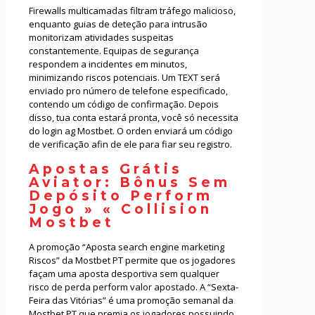
Firewalls multicamadas filtram tráfego malicioso,
enquanto guias de deteção para intrusão
monitorizam atividades suspeitas
constantemente. Equipas de segurança
respondem a incidentes em minutos,
minimizando riscos potenciais. Um TEXT será
enviado pro número de telefone especificado,
contendo um código de confirmação. Depois
disso, tua conta estará pronta, você só necessita
do login ag Mostbet. O orden enviará um código
de verificação afin de ele para fiar seu registro.
Apostas Grátis
Aviator: Bônus Sem
Depósito Perform
Jogo » « Collision
Mostbet
A promoção “Aposta search engine marketing
Riscos” da Mostbet PT permite que os jogadores
façam uma aposta desportiva sem qualquer
risco de perda perform valor apostado. A “Sexta-
Feira das Vitórias” é uma promoção semanal da
Mostbet PT que premia os jogadores possuindo