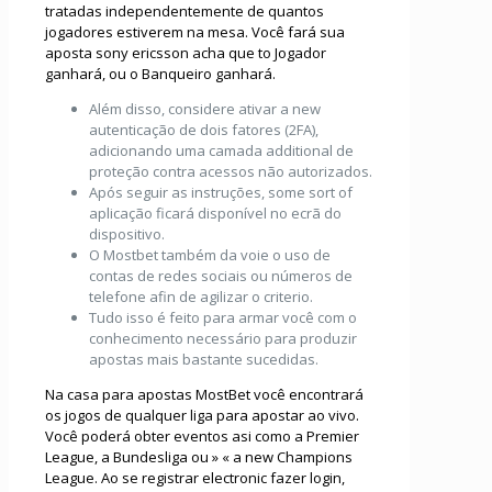
tratadas independentemente de quantos
jogadores estiverem na mesa. Você fará sua
aposta sony ericsson acha que to Jogador
ganhará, ou o Banqueiro ganhará.
Além disso, considere ativar a new
autenticação de dois fatores (2FA),
adicionando uma camada additional de
proteção contra acessos não autorizados.
Após seguir as instruções, some sort of
aplicação ficará disponível no ecrã do
dispositivo.
O Mostbet também da voie o uso de
contas de redes sociais ou números de
telefone afin de agilizar o criterio.
Tudo isso é feito para armar você com o
conhecimento necessário para produzir
apostas mais bastante sucedidas.
Na casa para apostas MostBet você encontrará
os jogos de qualquer liga para apostar ao vivo.
Você poderá obter eventos asi como a Premier
League, a Bundesliga ou » « a new Champions
League. Ao se registrar electronic fazer login,