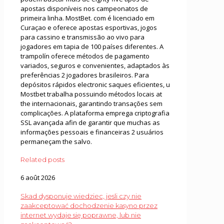
apostas disponíveis nos campeonatos de
primeira linha. MostBet. com é licenciado em
Curaçao e oferece apostas esportivas, jogos
para cassino e transmissão ao vivo para
jogadores em tapia de 100 países diferentes. A
trampolín oferece métodos de pagamento
variados, seguros e convenientes, adaptados às
preferências 2 jogadores brasileiros. Para
depósitos rápidos electronic saques eficientes, u
Mostbet trabalha possuindo métodos locais at
the internacionais, garantindo transações sem
complicações. A plataforma emprega criptografia
SSL avançada afin de garantir que muchas as
informações pessoais e financeiras 2 usuários
permaneçam the salvo.
Related posts
6 août 2026
Skad dysponuje wiedziec, jesli czy nie
zaakceptować dochodzenie kasyno przez
internet wydaje się poprawne, lub nie