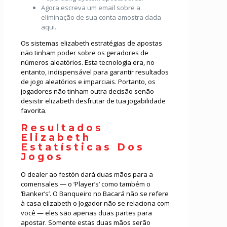
Agora escreva um email sobre a
eliminação de sua conta amostra dada
aqui.
Os sistemas elizabeth estratégias de apostas
não tinham poder sobre os geradores de
números aleatórios. Esta tecnologia era, no
entanto, indispensável para garantir resultados
de jogo aleatórios e imparciais. Portanto, os
jogadores não tinham outra decisão senão
desistir elizabeth desfrutar de tua jogabilidade
favorita.
Resultados
Elizabeth
Estatísticas Dos
Jogos
O dealer ao festón dará duas mãos para a
comensales — o ‘Player’s’ como também o
‘Banker’s’. O Banqueiro no Bacará não se refere
à casa elizabeth o Jogador não se relaciona com
você — eles são apenas duas partes para
apostar. Somente estas duas mãos serão