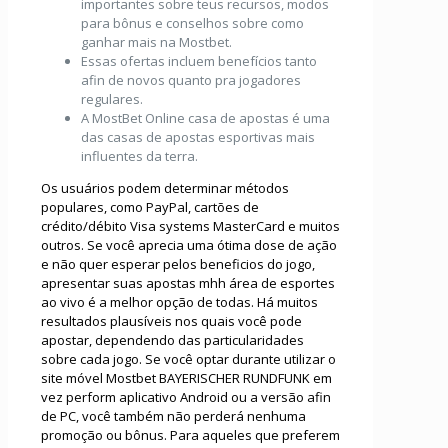
importantes sobre teus recursos, modos
para bônus e conselhos sobre como
ganhar mais na Mostbet.
Essas ofertas incluem benefícios tanto
afin de novos quanto pra jogadores
regulares.
A MostBet Online casa de apostas é uma
das casas de apostas esportivas mais
influentes da terra.
Os usuários podem determinar métodos
populares, como PayPal, cartões de
crédito/débito Visa systems MasterCard e muitos
outros. Se você aprecia uma ótima dose de ação
e não quer esperar pelos beneficios do jogo,
apresentar suas apostas mhh área de esportes
ao vivo é a melhor opção de todas. Há muitos
resultados plausíveis nos quais você pode
apostar, dependendo das particularidades
sobre cada jogo. Se você optar durante utilizar o
site móvel Mostbet BAYERISCHER RUNDFUNK em
vez perform aplicativo Android ou a versão afin
de PC, você também não perderá nenhuma
promoção ou bônus. Para aqueles que preferem