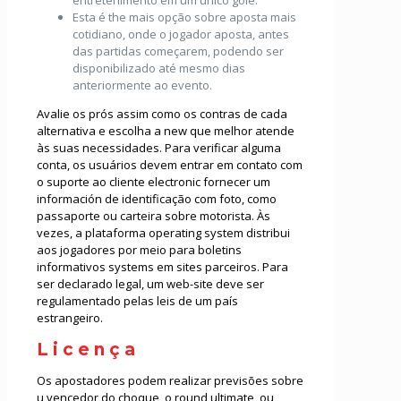
entretenimento em um único gole.
Esta é the mais opção sobre aposta mais
cotidiano, onde o jogador aposta, antes
das partidas começarem, podendo ser
disponibilizado até mesmo dias
anteriormente ao evento.
Avalie os prós assim como os contras de cada
alternativa e escolha a new que melhor atende
às suas necessidades. Para verificar alguma
conta, os usuários devem entrar em contato com
o suporte ao cliente electronic fornecer um
información de identificação com foto, como
passaporte ou carteira sobre motorista. Às
vezes, a plataforma operating system distribui
aos jogadores por meio para boletins
informativos systems em sites parceiros. Para
ser declarado legal, um web-site deve ser
regulamentado pelas leis de um país
estrangeiro.
Licença
Os apostadores podem realizar previsões sobre
u vencedor do choque, o round ultimate, ou