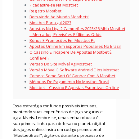
« cadastre-se Na Mostbet
Registro Mostbet
Bem-vindo Ao Mundo Mostbets!
Mostbet Portugal 2023
Apostas Na Liga 2 Campeões 2025/26 Mhh Mostbet
– Mercados, Previsões E Últimas Odds
Bónus E Promoções Em Mostbet Pt
Apostas Online Em Esportes Populares No Brasil
O Cassino E Incapere De Apostas Mostbet É
Confiável?
Versão Do Site Móvel Ag Mostbet
Versão Móvel E Software Android E Ios Mostbet
Comece Some Sort Of Ganhar Com A Mostbet
Métodos De Pagamento No Mostbet Brasil
Mostbet – Cassino E Apostas Esportivas On-line
Essa estratégia confunde possíveis intrusos,
mantendo suas experiências de jogo seguras e
agradáveis. Lembre-se, uma senha robusta é
sua primeira linha para defesa no planeta digital
dos jogos online. Insira um código promocional
“MostbetBrasil”, digite-os durante u processo de