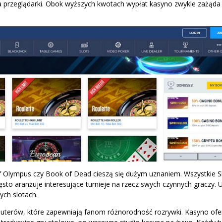
ycia przeglądarki. Obok wyższych kwotach wypłat kasyno zwykle zażąd
of Olympus czy Book of Dead cieszą się dużym uznaniem. Wszystkie Sl
ęsto aranżuje interesujące turnieje na rzecz swych czynnych graczy
ych slotach.
terów, które zapewniają fanom różnorodność rozrywki. Kasyno ofe