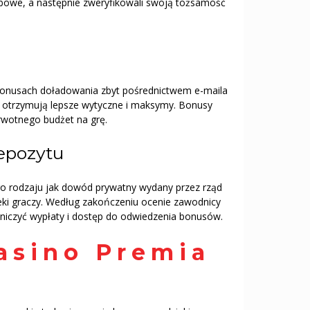
sobowe, a następnie zweryfikowali swoją tożsamość
 bonusach doładowania zbyt pośrednictwem e-maila
my otrzymują lepsze wytyczne i maksymy. Bonusy
rwotnego budżet na grę.
epozytu
go rodzaju jak dowód prywatny wydany przez rząd
pieki graczy. Według zakończeniu ocenie zawodnicy
niczyć wypłaty i dostęp do odwiedzenia bonusów.
asino Premia