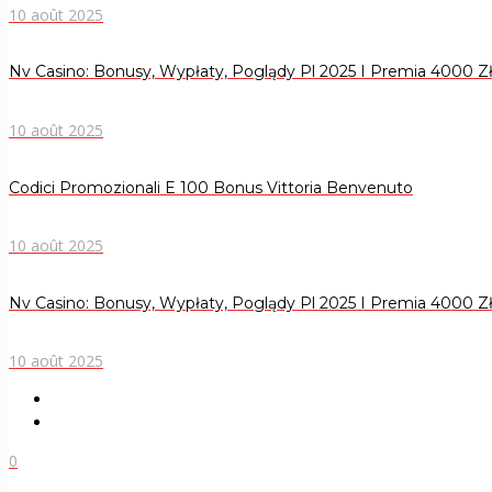
10 août 2025
Nv Casino: Bonusy, Wypłaty, Poglądy Pl 2025 I Premia 4000 Zł
10 août 2025
Codici Promozionali E 100 Bonus Vittoria Benvenuto
10 août 2025
Nv Casino: Bonusy, Wypłaty, Poglądy Pl 2025 I Premia 4000 Zł
10 août 2025
0