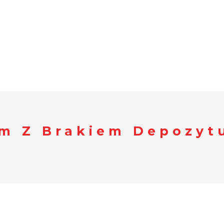
am Z Brakiem Depozy