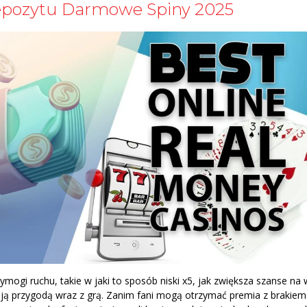
epozytu Darmowe Spiny 2025
ogi ruchu, takie w jaki to sposób niski x5, jak zwiększa szanse na w
ją przygodą wraz z grą. Zanim fani mogą otrzymać premia z brakie