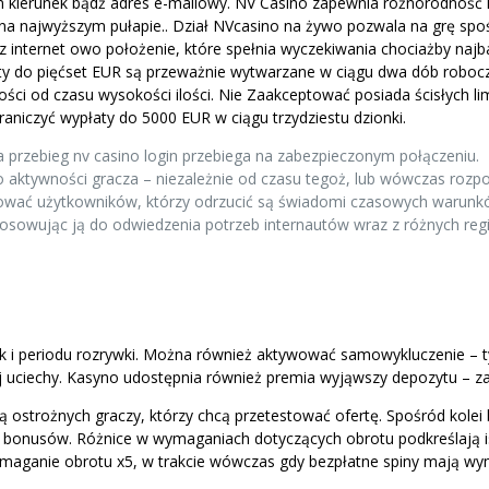
ierunek bądź adres e-mailowy. NV Casino zapewnia różnorodność ko
na najwyższym pułapie.. Dział NVcasino na żywo pozwala na grę spo
 internet owo położenie, które spełnia wyczekiwania chociażby najb
 do pięćset EUR są przeważnie wytwarzane w ciągu dwa dób robocz
ości od czasu wysokości ilości. Nie Zaakceptować posiada ścisłych li
niczyć wypłaty do 5000 EUR w ciągu trzydziestu dzionki.
 przebieg nv casino login przebiega na zabezpieczonym połączeniu.
 aktywności gracza – niezależnie od czasu tegoż, lub wówczas rozpo
ać użytkowników, którzy odrzucić są świadomi czasowych warunków
stosowując ją do odwiedzenia potrzeb internautów wraz z różnych reg
ek i periodu rozrywki. Można również aktywować samowykluczenie – 
ej uciechy. Kasyno udostępnia również premia wyjąwszy depozytu – z
 ostrożnych graczy, którzy chcą przetestować ofertę. Spośród kolei 
 bonusów. Różnice w wymaganiach dotyczących obrotu podkreślają i
aganie obrotu x5, w trakcie wówczas gdy bezpłatne spiny mają wy