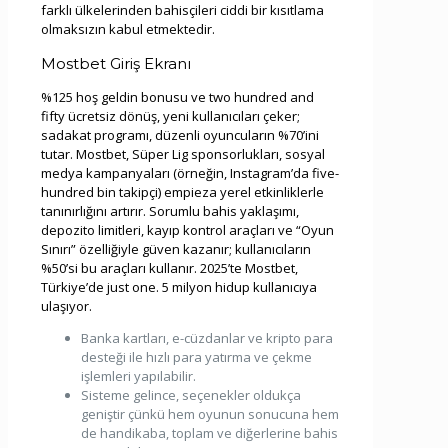
farklı ülkelerinden bahisçileri ciddi bir kısıtlama
olmaksızın kabul etmektedir.
Mostbet Giriş Ekranı
%125 hoş geldin bonusu ve two hundred and
fifty ücretsiz dönüş, yeni kullanıcıları çeker;
sadakat programı, düzenli oyuncuların %70’ini
tutar. Mostbet, Süper Lig sponsorlukları, sosyal
medya kampanyaları (örneğin, Instagram’da five-
hundred bin takipçi) empieza yerel etkinliklerle
tanınırlığını artırır. Sorumlu bahis yaklaşımı,
depozito limitleri, kayıp kontrol araçları ve “Oyun
Sınırı” özelliğiyle güven kazanır; kullanıcıların
%50’si bu araçları kullanır. 2025’te Mostbet,
Türkiye’de just one. 5 milyon hidup kullanıcıya
ulaşıyor.
Banka kartları, e-cüzdanlar ve kripto para
desteği ile hızlı para yatırma ve çekme
işlemleri yapılabilir.
Sisteme gelince, seçenekler oldukça
geniştir çünkü hem oyunun sonucuna hem
de handikaba, toplam ve diğerlerine bahis