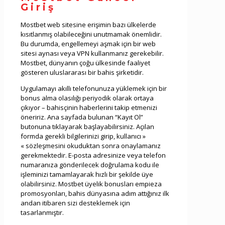
Giriş
Mostbet web sitesine erişimin bazı ülkelerde
kısıtlanmış olabileceğini unutmamak önemlidir.
Bu durumda, engellemeyi aşmak için bir web
sitesi aynası veya VPN kullanmanız gerekebilir.
Mostbet, dünyanın çoğu ülkesinde faaliyet
gösteren uluslararası bir bahis şirketidir.
Uygulamayı akıllı telefonunuza yüklemek için bir
bonus alma olasılığı periyodik olarak ortaya
çıkıyor – bahisçinin haberlerini takip etmenizi
öneririz. Ana sayfada bulunan “Kayıt Ol”
butonuna tıklayarak başlayabilirsiniz. Açılan
formda gerekli bilgilerinizi girip, kullanıcı »
« sözleşmesini okuduktan sonra onaylamanız
gerekmektedir. E-posta adresinize veya telefon
numaranıza gönderilecek doğrulama kodu ile
işleminizi tamamlayarak hızlı bir şekilde üye
olabilirsiniz. Mostbet üyelik bonusları empieza
promosyonları, bahis dünyasına adım attığınız ilk
andan itibaren sizi desteklemek için
tasarlanmıştır.