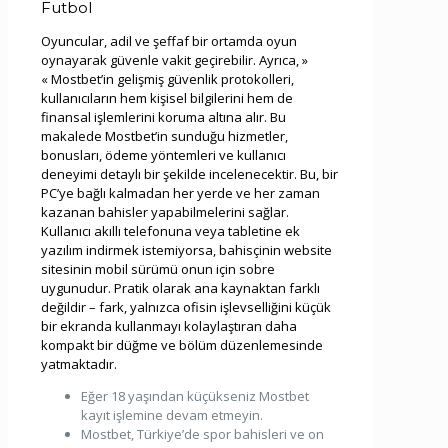
Futbol
Oyuncular, adil ve şeffaf bir ortamda oyun
oynayarak güvenle vakit geçirebilir. Ayrıca, »
« Mostbet’in gelişmiş güvenlik protokolleri,
kullanıcıların hem kişisel bilgilerini hem de
finansal işlemlerini koruma altına alır. Bu
makalede Mostbet’in sunduğu hizmetler,
bonusları, ödeme yöntemleri ve kullanıcı
deneyimi detaylı bir şekilde incelenecektir. Bu, bir
PC’ye bağlı kalmadan her yerde ve her zaman
kazanan bahisler yapabilmelerini sağlar.
Kullanıcı akıllı telefonuna veya tabletine ek
yazılım indirmek istemiyorsa, bahisçinin website
sitesinin mobil sürümü onun için sobre
uygunudur. Pratik olarak ana kaynaktan farklı
değildir – fark, yalnızca ofisin işlevselliğini küçük
bir ekranda kullanmayı kolaylaştıran daha
kompakt bir düğme ve bölüm düzenlemesinde
yatmaktadır.
Eğer 18 yaşından küçükseniz Mostbet
kayıt işlemine devam etmeyin.
Mostbet, Türkiye’de spor bahisleri ve on