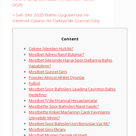
2025
« Sah Site 2025 Bahis Uygulaması Ve
Internet Casino Ile Türkiye’de Güncel Giriş
Content
Çekme İşlemleri Hızlı Mı?
Mostbet Adresi Nasıl Bulunur?
Mostbet Sitesinde Hangi Spor Dallarına Bahis
Yapabilirim?
Mostbet Güncel Giriş
Popüler Almost All Bet Oyunlar
Futbol
Mostbet Spor Bahisleri: Leading Çevrimiçi Bahis
Hedefiniz
Mostbet Tr’de Finansal Hesaplamalar
Mostbet’te Spor Bahisleri Nasıl Yapılır?
Mostbet’te Kriket Maçlarının Canlı Yayınlarını
Izleyebilir Miyim?
Mostbet Spor Bahisleri Için Bonuslar Var Mı?
Mostbet Giriş Ekranı
Mostbet Müşteri Destek Hizmeti