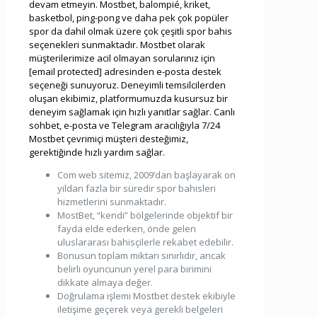
devam etmeyin. Mostbet, balompié, kriket,
basketbol, ping-pong ve daha pek çok popüler
spor da dahil olmak üzere çok çeşitli spor bahis
seçenekleri sunmaktadır. Mostbet olarak
müşterilerimize acil olmayan sorularınız için
[email protected] adresinden e-posta destek
seçeneği sunuyoruz. Deneyimli temsilcilerden
oluşan ekibimiz, platformumuzda kusursuz bir
deneyim sağlamak için hızlı yanıtlar sağlar. Canlı
sohbet, e-posta ve Telegram aracılığıyla 7/24
Mostbet çevrimiçi müşteri desteğimiz,
gerektiğinde hızlı yardım sağlar.
Com web sitemiz, 2009’dan başlayarak on
yıldan fazla bir süredir spor bahisleri
hizmetlerini sunmaktadır.
MostBet, “kendi” bölgelerinde objektif bir
fayda elde ederken, önde gelen
uluslararası bahisçilerle rekabet edebilir.
Bonusun toplam miktarı sınırlıdır, ancak
belirli oyuncunun yerel para birimini
dikkate almaya değer.
Doğrulama işlemi Mostbet destek ekibiyle
iletişime geçerek veya gerekli belgeleri