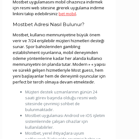
Mostbet uygulamasını mobil cihazınıza indirmek
için resmi web sitesine girerek uygulama indirme
linkini takip edebilirsiniz
bet mobil
.
Mostbet Adresi Nasıl Bulunur?
Mostbet, kullanıcı memnuniyetine büyük önem
verir ve 7/24 erişilebilir müşteri hizmetleri desteği
sunar. Spor bahislerinden gambling
establishment oyunlarına, mobil deneyimden
ödeme yöntemlerine kadar her alanda kullanıcı
memnuniyetini ön planda tutar. Modern » « yapısı
ve sürekli gelişen hizmetleriyle Most guess, hem
yeni başlayanlar hem de deneyimli oyuncular için
perfect bir tercih olmaya devam etmektedir.
Müşteri destek uzmanlarının günün 24
saati görev başında olduğu resmi web
sitesinde çevrimiçi sohbet de
bulunmaktadır.
Mostbet uygulaması Android ve iOS işletim
sistemlerinde çalışan cihazlar için
kullanılabilirler.
Mostbet, yerel ihtiyaçlara uyum