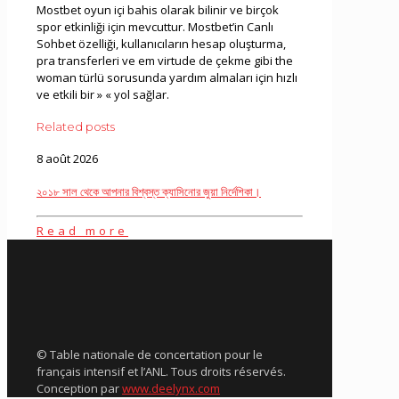
Mostbet oyun içi bahis olarak bilinir ve birçok
spor etkinliği için mevcuttur. Mostbet’in Canlı
Sohbet özelliği, kullanıcıların hesap oluşturma,
pra transferleri ve em virtude de çekme gibi the
woman türlü sorusunda yardım almaları için hızlı
ve etkili bir » « yol sağlar.
Related posts
8 août 2026
২০১৮ সাল থেকে আপনার বিশ্বস্ত ক্যাসিনোর জুয়া নির্দেশিকা।
Read more
© Table nationale de concertation pour le
français intensif et l’ANL. Tous droits réservés.
Conception par
www.deelynx.com