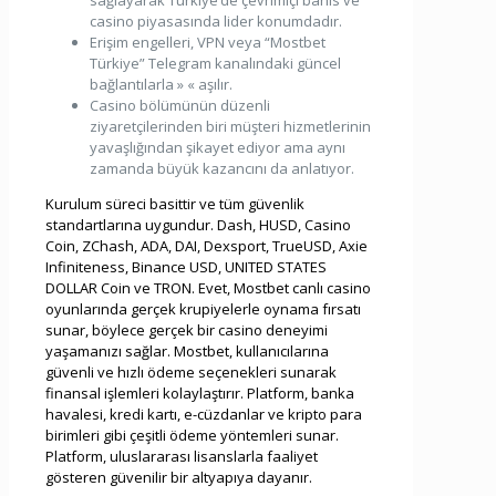
sağlayarak Türkiye’de çevrimiçi bahis ve
casino piyasasında lider konumdadır.
Erişim engelleri, VPN veya “Mostbet
Türkiye” Telegram kanalındaki güncel
bağlantılarla » « aşılır.
Casino bölümünün düzenli
ziyaretçilerinden biri müşteri hizmetlerinin
yavaşlığından şikayet ediyor ama aynı
zamanda büyük kazancını da anlatıyor.
Kurulum süreci basittir ve tüm güvenlik
standartlarına uygundur. Dash, HUSD, Casino
Coin, ZChash, ADA, DAI, Dexsport, TrueUSD, Axie
Infiniteness, Binance USD, UNITED STATES
DOLLAR Coin ve TRON. Evet, Mostbet canlı casino
oyunlarında gerçek krupiyelerle oynama fırsatı
sunar, böylece gerçek bir casino deneyimi
yaşamanızı sağlar. Mostbet, kullanıcılarına
güvenli ve hızlı ödeme seçenekleri sunarak
finansal işlemleri kolaylaştırır. Platform, banka
havalesi, kredi kartı, e-cüzdanlar ve kripto para
birimleri gibi çeşitli ödeme yöntemleri sunar.
Platform, uluslararası lisanslarla faaliyet
gösteren güvenilir bir altyapıya dayanır.