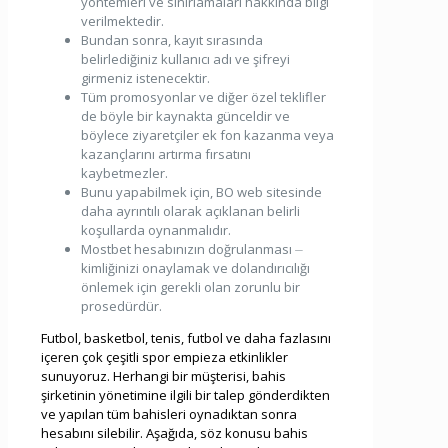
yöntemleri ve sınırlamaları hakkında bilgi
verilmektedir.
Bundan sonra, kayıt sırasında
belirlediğiniz kullanıcı adı ve şifreyi
girmeniz istenecektir.
Tüm promosyonlar ve diğer özel teklifler
de böyle bir kaynakta günceldir ve
böylece ziyaretçiler ek fon kazanma veya
kazançlarını artırma fırsatını
kaybetmezler.
Bunu yapabilmek için, BO web sitesinde
daha ayrıntılı olarak açıklanan belirli
koşullarda oynanmalıdır.
Mostbet hesabınızın doğrulanması ⏤
kimliğinizi onaylamak ve dolandırıcılığı
önlemek için gerekli olan zorunlu bir
prosedürdür.
Futbol, basketbol, tenis, futbol ve daha fazlasını
içeren çok çeşitli spor empieza etkinlikler
sunuyoruz. Herhangi bir müşterisi, bahis
şirketinin yönetimine ilgili bir talep gönderdikten
ve yapılan tüm bahisleri oynadıktan sonra
hesabını silebilir. Aşağıda, söz konusu bahis