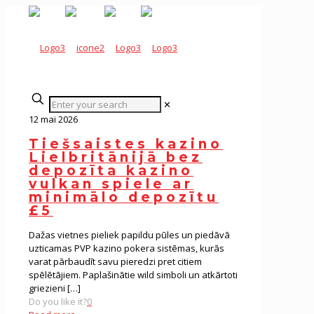
✕
12 mai 2026
Tiešsaistes kazino
Lielbritānijā bez
depozīta kazino
vulkan spiele ar
minimālo depozītu
£5
Dažas vietnes pieliek papildu pūles un piedāvā
uzticamas PVP kazino pokera sistēmas, kurās
varat pārbaudīt savu pieredzi pret citiem
spēlētājiem. Paplašinātie wild simboli un atkārtoti
griezieni
[…]
Do you like it?
0