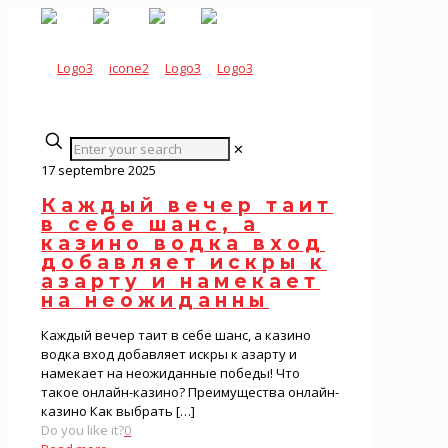
✕
17 septembre 2025
Каждый вечер таит
в себе шанс, а
казино водка вход
добавляет искры к
азарту и намекает
на неожиданны
Каждый вечер таит в себе шанс, а казино
водка вход добавляет искры к азарту и
намекает на неожиданные победы! Что
такое онлайн-казино? Преимущества онлайн-
казино Как выбрать
[…]
Do you like it?
0