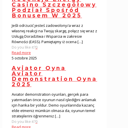
Casino Szczegółowy
Podział Spośród
Bonusem W 2025
Jeśli odrzucić jesteś zadowolony/a wraz z
własnej reakcji na Twoją skargę, połącz się wraz z
Usługą Doradztwa i Wsparcia w zakresie
Równości (EASS). Pamiętajmy iż ocena
[…]
Do you like it?
0
Read more
5 octobre 2025
Aviator Oyna
Aviator
Demonstration Oyna
2025
Aviator demonstration oyunları, gerçek para
yatırmadan önce oyunun nasıl işlediğini anlamak
için harika bir yoldur. Demo oyunlarında kazanç
elde etmeniz mümkün olmasa da, oyunun temel
stratejilerini öğrenmeniz
[…]
Do you like it?
0
Read more