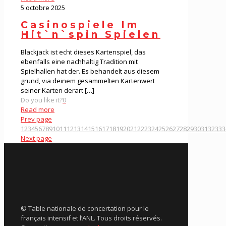
5 octobre 2025
Casinospiele Im
Hit`n`spin Spielen
Blackjack ist echt dieses Kartenspiel, das
ebenfalls eine nachhaltig Tradition mit
Spielhallen hat der. Es behandelt aus diesem
grund, via deinem gesammelten Kartenwert
seiner Karten derart
[…]
Do you like it?
0
Read more
Prev page
1
2
3
4
5
6
7
8
9
10
11
12
13
14
15
16
17
18
19
20
21
22
23
24
25
26
27
28
29
30
31
32
33
3
Next page
© Table nationale de concertation pour le
français intensif et l’ANL. Tous droits réservés.