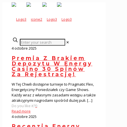
✕
4 octobre 2025
Premia Z Brakiem
Depozytu W Energy
Casino 30 Spinów
Za Rejestrację!
W Tej Chwili dostępne turnieje to Pragmatic Flex,
Energetyczny Poniedziałek czy Game Shows.
Każdy wraz z własnymi zasadami wstępu a także
atrakcyjnymi nagrodami spośród dużej puli.
[…]
Do you like it?
0
Read more
4 octobre 2025
Recenzja Energy